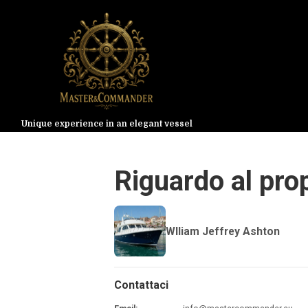
Unique experience in an elegant vessel
Riguardo al prop
Wlliam Jeffrey Ashton
Contattaci