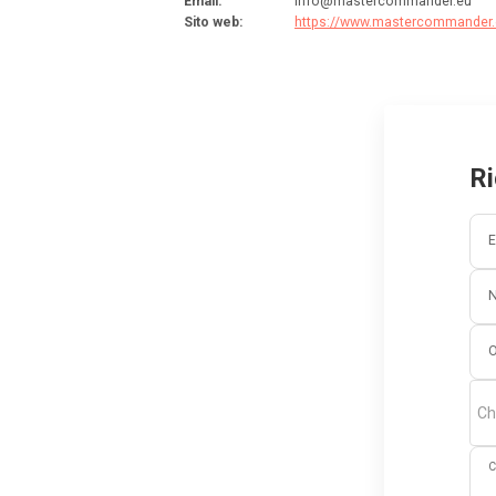
Email
:
info@mastercommander.eu
Sito web
:
https://www.mastercommander.
Ri
E
O
Ch
C