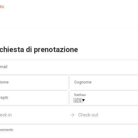
eu
chiesta di prenotazione
mail
Nome
Cognome
Telefono
spiti
▾
🇺🇸
eck-in
Check-out
ommento