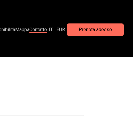
nibilità
Mappa
Contatto
IT
EUR
Prenota adesso