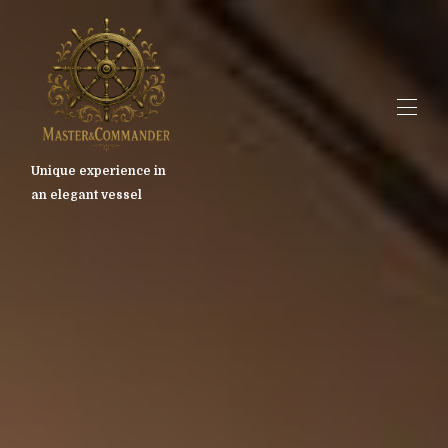
Unique experience in
an elegant vessel
Hjem
Oversikt
Galleri
Valencia
Priser
Tilgjengelighet
Kart
Kontakt