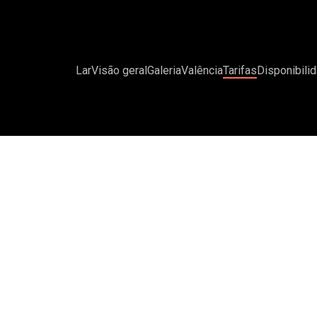
Lar
Visão geral
Galeria
Valência
Tarifas
Disponibili