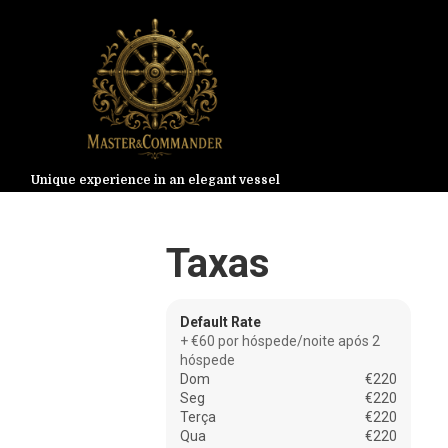
Unique experience in an elegant vessel
Taxas
Default Rate
+ €60 por hóspede/noite após 2
hóspede
Dom
€220
Seg
€220
Terça
€220
Qua
€220