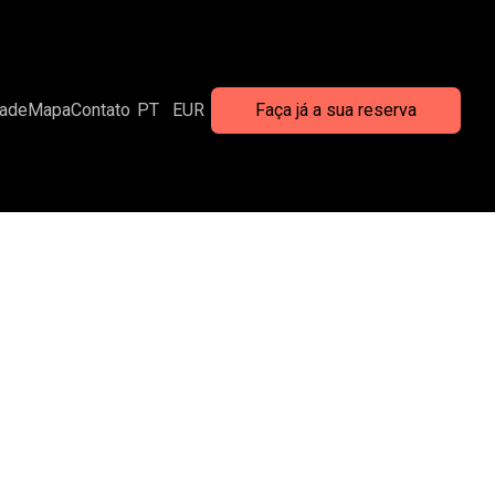
dade
Mapa
Contato
PT
EUR
Faça já a sua reserva